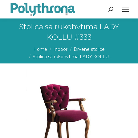
Search:
Stolica sa rukohvtima LADY
KOLLU #333
You are here:
Home
Indoor
Drvene stolice
Stolica sa rukohvtima LADY KOLLU…