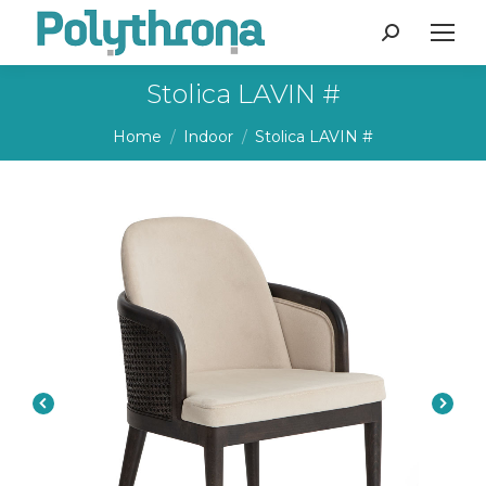
Search:
Stolica LAVIN #
You are here:
Home
Indoor
Stolica LAVIN #