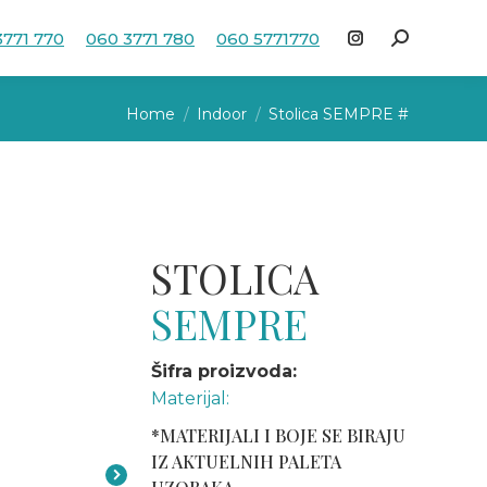
3771 770
060 3771 780
060 5771770
Search:
Instagram
page
You are here:
opens
Home
Indoor
Stolica SEMPRE #
in
new
window
STOLICA
SEMPRE
Šifra proizvoda:
Materijal:
*MATERIJALI I BOJE SE BIRAJU
IZ AKTUELNIH PALETA