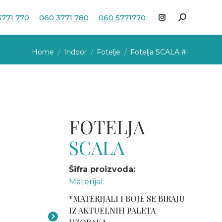
3771 770
060 3771 780
060 5771770
Search:
Instagram
page
You are here:
opens
Home
Indoor
Fotelje
Fotelja SCALA #
in
new
window
FOTELJA
SCALA
Šifra proizvoda:
Materijal:
*MATERIJALI I BOJE SE BIRAJU
IZ AKTUELNIH PALETA