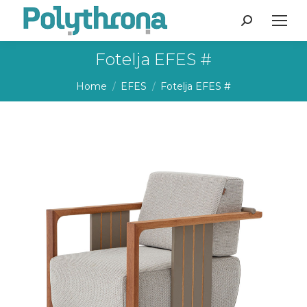
Search:
Fotelja EFES #
You are here:
Home
EFES
Fotelja EFES #