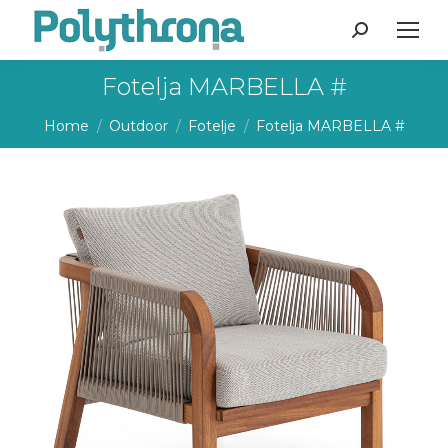
Search:
Fotelja MARBELLA #
You are here:
Home
Outdoor
Fotelje
Fotelja MARBELLA #