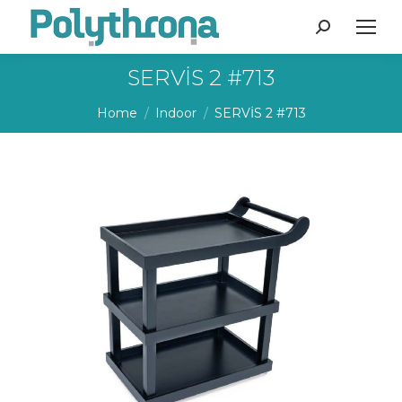
Search:
SERVİS 2 #713
You are here:
Home
Indoor
SERVİS 2 #713