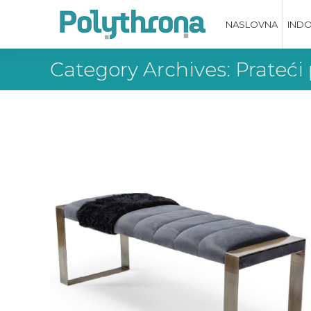
NASLOVNA
IND
Category Archives:
Prateći 