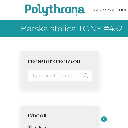
NASLOVNA
IND
Barska stolica TONY #452
PRONAĐITE PROIZVOD
Search:
INDOOR
Indoor