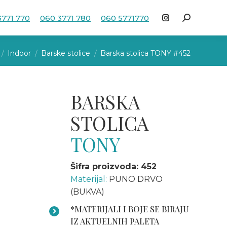
3771 770
060 3771 780
060 5771770
Search:
Instagram
page
e here:
opens
Indoor
Barske stolice
Barska stolica TONY #452
in
new
window
BARSKA
STOLICA
TONY
Šifra proizvoda: 452
Materijal:
PUNO DRVO
(BUKVA)
*MATERIJALI I BOJE SE BIRAJU
IZ AKTUELNIH PALETA