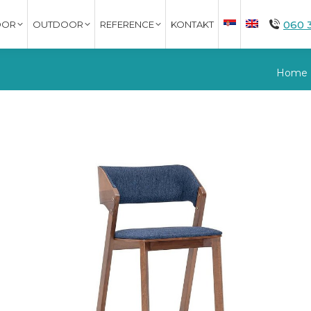
060 
OOR
OUTDOOR
REFERENCE
KONTAKT
You ar
Home