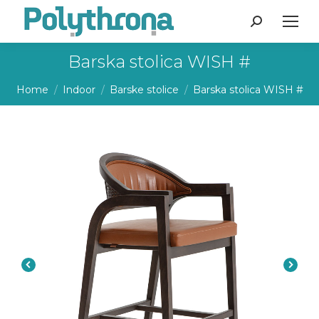
Search:
Barska stolica WISH #
You are here:
Home
Indoor
Barske stolice
Barska stolica WISH #