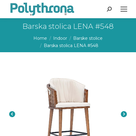
Search:
Barska stolica LENA #548
You are here:
Home
Indoor
Barske stolice
Barska stolica LENA #548