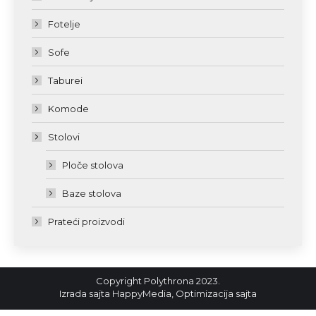
Fotelje
Sofe
Taburei
Komode
Stolovi
Ploče stolova
Baze stolova
Prateći proizvodi
Copyright Polythrona 2023.
Izrada sajta
HappyMedia
,
Optimizacija sajta