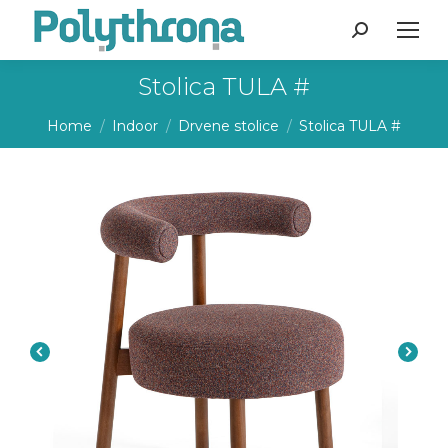
Search:
Stolica TULA #
You are here:
Home
Indoor
Drvene stolice
Stolica TULA #