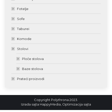
Fotelje
Sofe
Taburei
Komode
Stolovi
Ploče stolova
Baze stolova
Prateći proizvodi
Copyright Polythrona 2023.
Izrada sajta
HappyMedia
,
Optimizacija sajta