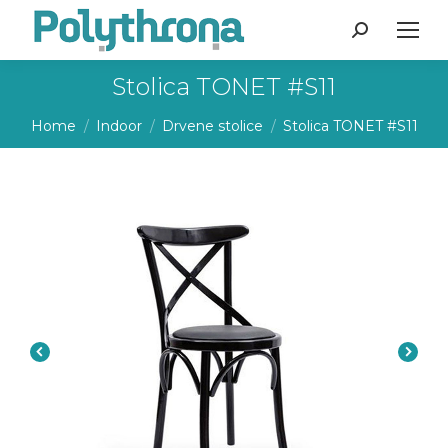
Search:
Stolica TONET #S11
You are here:
Home
Indoor
Drvene stolice
Stolica TONET #S11