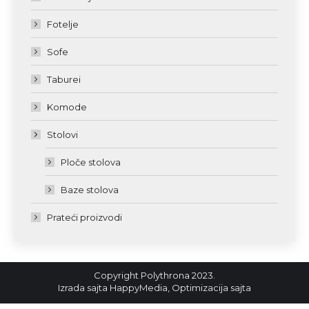
Fotelje
Sofe
Taburei
Komode
Stolovi
Ploče stolova
Baze stolova
Prateći proizvodi
Copyright Polythrona 2023.
Izrada sajta
HappyMedia
,
Optimizacija sajta