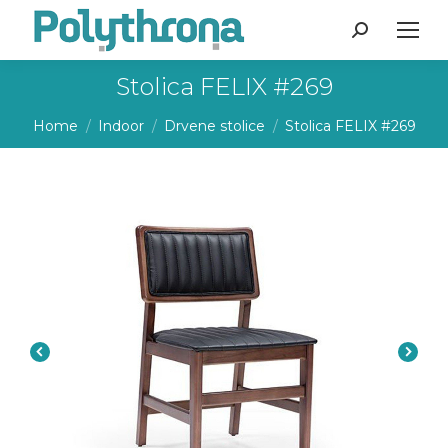
Search:
Stolica FELIX #269
You are here:
Home
Indoor
Drvene stolice
Stolica FELIX #269