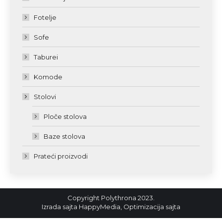
Fotelje
Sofe
Taburei
Komode
Stolovi
Ploče stolova
Baze stolova
Prateći proizvodi
Copyright Polythrona 2023.
Izrada sajta
HappyMedia
,
Optimizacija sajta