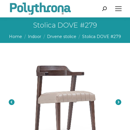
Search:
Stolica DOVE #279
You are here:
Home
Indoor
Drvene stolice
Stolica DOVE #279