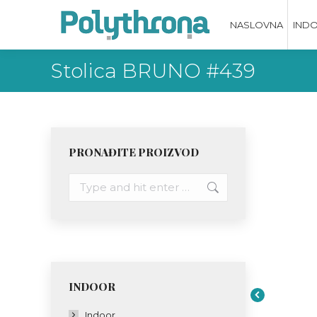
NASLOVNA
IND
Stolica BRUNO #439
PRONAĐITE PROIZVOD
Search:
INDOOR
Indoor