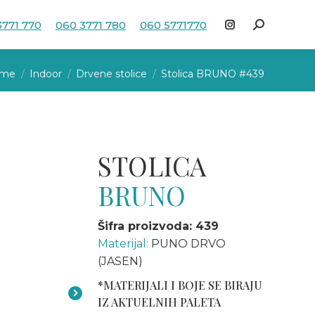
3771 770
060 3771 780
060 5771770
Search:
Instagram
page
u are here:
opens
me
Indoor
Drvene stolice
Stolica BRUNO #439
in
new
window
STOLICA
BRUNO
Šifra proizvoda: 439
Materijal:
PUNO DRVO
(JASEN)
*MATERIJALI I BOJE SE BIRAJU
IZ AKTUELNIH PALETA