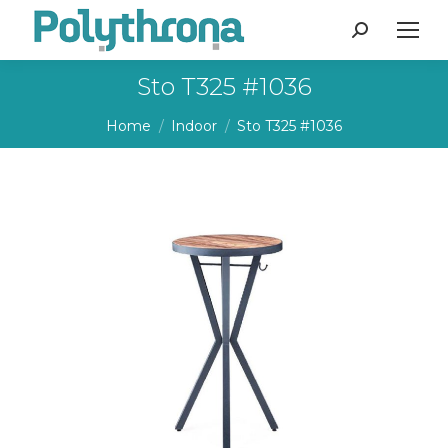
Search:
Sto T325 #1036
You are here:
Home
Indoor
Sto T325 #1036