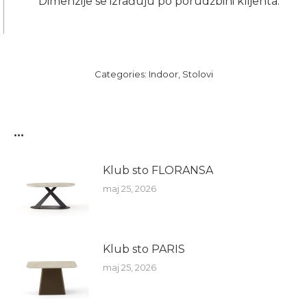
Dimenzije se izrađuju po porudžbini klijenta.
Categories:
Indoor
,
Stolovi
...
Klub sto FLORANSA
maj 25, 2026
Klub sto PARIS
maj 25, 2026