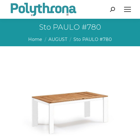
Search:
Sto PAULO #780
You are here:
Home
AUGUST
Sto PAULO #780