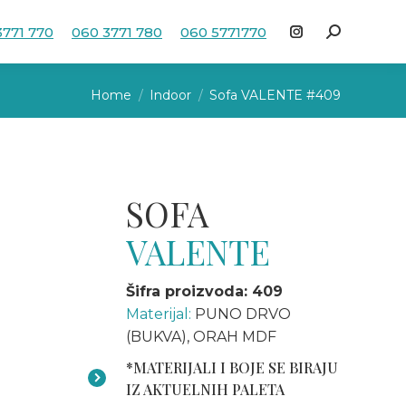
3771 770
060 3771 780
060 5771770
Search:
Instagram
page
You are here:
opens
Home
Indoor
Sofa VALENTE #409
in
new
window
SOFA
VALENTE
Šifra proizvoda: 409
Materijal:
PUNO DRVO
(BUKVA), ORAH MDF
*MATERIJALI I BOJE SE BIRAJU
IZ AKTUELNIH PALETA