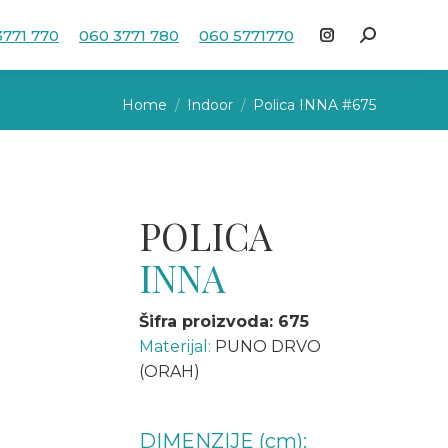
3771 770
060 3771 780
060 5771770
Search:
Instagram
page
You are here:
opens
Home
Indoor
Polica INNA #675
in
new
window
POLICA
INNA
Šifra proizvoda: 675
Materijal:
PUNO DRVO
(ORAH)
DIMENZIJE (cm):