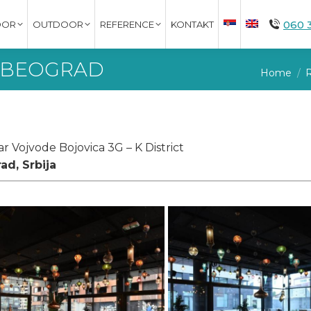
060 
OOR
OUTDOOR
REFERENCE
KONTAKT
 BEOGRAD
You are 
Home
r Vojvode Bojovica 3G – K District
ad, Srbija