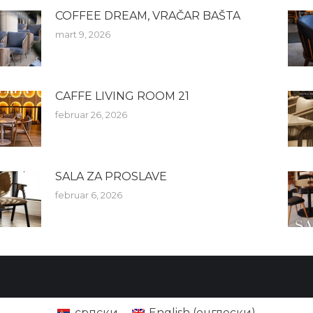
COFFEE DREAM, VRAČAR BAŠTA
mart 9, 2026
CAFFE LIVING ROOM 21
februar 26, 2026
SALA ZA PROSLAVE
februar 6, 2026
српски
English
(
енглески
)