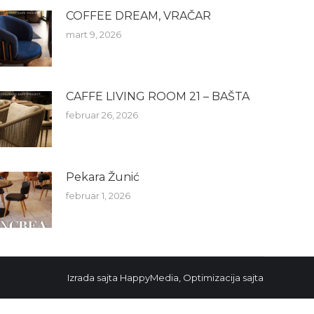
COFFEE DREAM, VRAČAR
mart 9, 2026
CAFFE LIVING ROOM 21 – BAŠTA
februar 26, 2026
Pekara Žunić
februar 1, 2026
Izrada sajta
HappyMedia
,
Optimizacija sajta