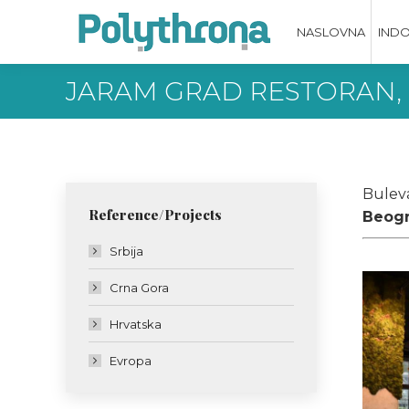
NASLOVNA
IND
JARAM GRAD RESTORAN,
Buleva
Reference/Projects
Beogr
Srbija
Crna Gora
Hrvatska
Evropa