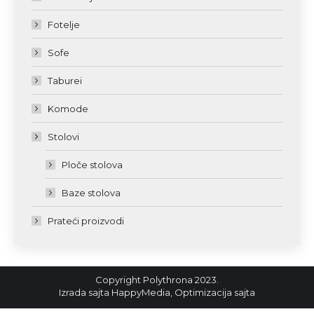
Fotelje
Sofe
Taburei
Komode
Stolovi
Ploče stolova
Baze stolova
Prateći proizvodi
Copyright Polythrona 2023.
Izrada sajta
HappyMedia
,
Optimizacija sajta