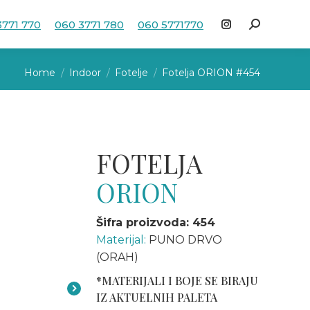
3771 770
060 3771 780
060 5771770
Search:
Instagram
page
You are here:
opens
Home
Indoor
Fotelje
Fotelja ORION #454
in
new
window
FOTELJA
ORION
Šifra proizvoda: 454
Materijal:
PUNO DRVO
(ORAH)
*MATERIJALI I BOJE SE BIRAJU
IZ AKTUELNIH PALETA