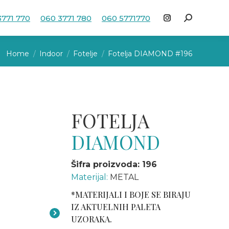
3771 770
060 3771 780
060 5771770
Search:
Instagram
page
You are here:
opens
Home
Indoor
Fotelje
Fotelja DIAMOND #196
in
new
window
FOTELJA
DIAMOND
Šifra proizvoda: 196
Materijal:
METAL
*MATERIJALI I BOJE SE BIRAJU
IZ AKTUELNIH PALETA
UZORAKA.