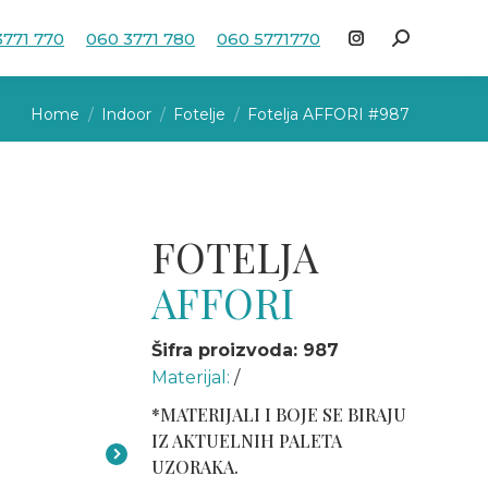
3771 770
060 3771 780
060 5771770
Search:
Instagram
page
You are here:
opens
Home
Indoor
Fotelje
Fotelja AFFORI #987
in
new
window
FOTELJA
AFFORI
Šifra proizvoda: 987
Materijal:
/
*MATERIJALI I BOJE SE BIRAJU
IZ AKTUELNIH PALETA
UZORAKA.