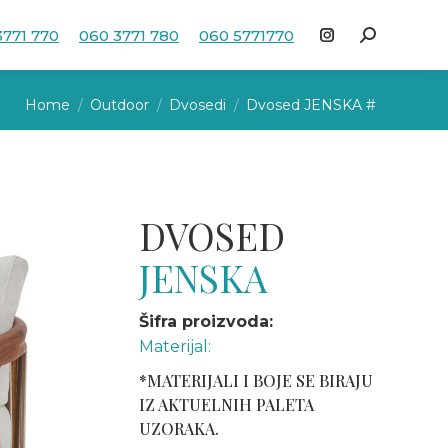
3771 770
060 3771 780
060 5771770
Search:
Instagram
page
You are here:
opens
Home
Outdoor
Dvosedi
Dvosed JENSKA #
in
new
window
DVOSED
JENSKA
Šifra proizvoda:
Materijal:
*MATERIJALI I BOJE SE BIRAJU
IZ AKTUELNIH PALETA
UZORAKA.