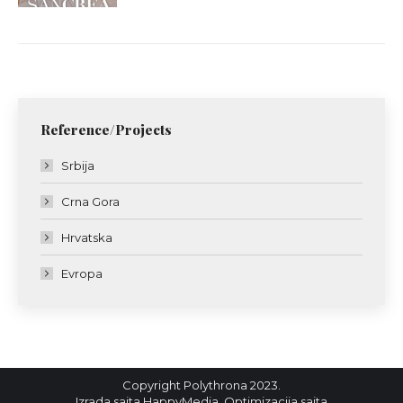
Reference/Projects
Srbija
Crna Gora
Hrvatska
Evropa
Copyright Polythrona 2023.
Izrada sajta
HappyMedia
,
Optimizacija sajta