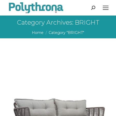
Search:
Category Archives:
BRIGHT
You are here:
Home
Category "BRIGHT"