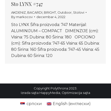
Sto LYNX #747
AKDENIZ
,
BACARDI
,
BRIGHT
,
Outdoor
,
Stolovi
By
markocov
decembar 4, 2022
Sto LYNX Šifra proizvoda: 747 Materijal:
ALUMINIJUM – COMPACT DIMENZIJE (cm):
Visina: 75 Dubina: 80 Širina: 180 OPCIONO
(cm): Šifra proizvoda: 747-65 Visina: 65 Dubina:
80 Širina: 160 Šifra proizvoda: 747-45 Visina: 45
Dubina: 60 Širina: 120
Copyright Polythrona 2023.
Izrada sajta
HappyMedia
,
Optimizacija sajta
српски
English
(
енглески
)