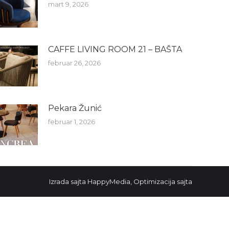
mart 9, 2026
CAFFE LIVING ROOM 21 – BAŠTA
februar 26, 2026
Pekara Žunić
februar 1, 2026
Izrada sajta
HappyMedia
,
Optimizacija sajta