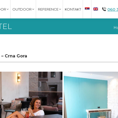
060 
OOR
OUTDOOR
REFERENCE
KONTAKT
TEL
Yo
H
i – Crna Gora